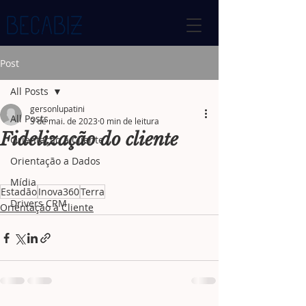
Post
All Posts
gersonlupatini
All Posts
3 de mai. de 2023
0 min de leitura
Fidelização do cliente
Orientação a Cliente
Orientação a Dados
Mídia
Estadão
Inova360
Terra
Drivers CRM
Orientação a Cliente