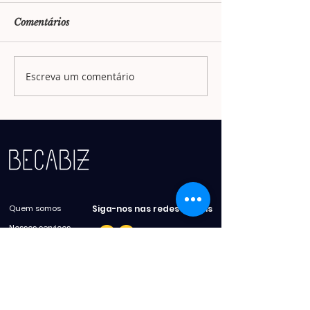
Comentários
Escreva um comentário
Quem somos
Siga-nos nas redes sociais
Nossos serviços
Lideranças
Contato
Websérie
+55 11 98292 3510
CRM Insights
contato@becabiz.com.br